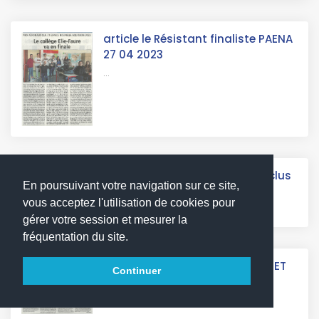
article le Résistant finaliste PAENA
27 04 2023
...
article le Résistant Richard Reclus
En poursuivant votre navigation sur ce site,
09 05 24
vous acceptez l'utilisation de cookies pour
...
gérer votre session et mesurer la
fréquentation du site.
ARTICLE PROJET AERONAUTIQUE ET
Continuer
ESPACE LE DEMOCRATE
...