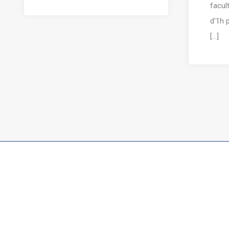
facul
d'1h 
[...]