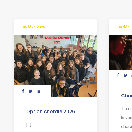
06 févr. 2026
08 déc.
Chor
La ch
Option chorale 2026
le ve
[...]
chora