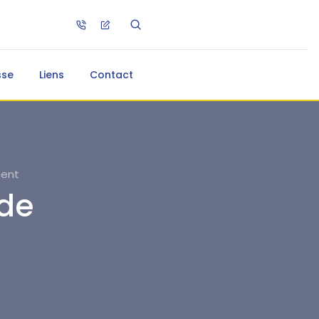
sse
Liens
Contact
ment
de