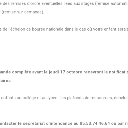
des remises d'ordre éventuelles liées aux stages (remise automati
l
(
remise sur demande
).
e l'échelon de bourse nationale dans le cas où votre enfant serait 
emande
complète
avant le jeudi 17 octobre recevront la notificati
aires
.
enfants au collège et au lycée : les plafonds de ressources, échelo
ntacter le secrétariat d'intendance au 05.53.74.46.64 ou par mai