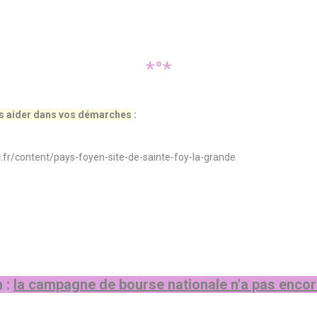
*°*
us aider dans vos démarches
:
fr/content/pays-foyen-site-de-sainte-foy-la-grande
n :
la campagne de bourse nationale n'a pas enco