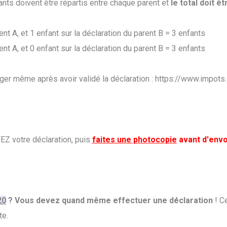
fants doivent être répartis entre chaque parent et
le total doit êt
ent A, et 1 enfant sur la déclaration du parent B = 3 enfants
ent A, et 0 enfant sur la déclaration du parent B = 3 enfants
iger même après avoir validé la déclaration :
https://www.impots.g
EZ votre déclaration, puis
faites une photocopie
avant d'envoy
20
? Vous devez quand même effectuer une déclaration
! Ce
te.