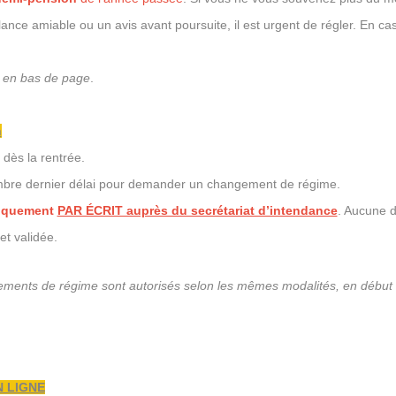
nce amiable ou un avis avant poursuite, il est urgent de régler. En cas 
t en bas de page
.
n
 dès la rentrée.
mbre dernier délai pour demander un changement de régime.
niquement
PAR ÉCRIT auprès du secrétariat d’intendance
. Aucune 
t validée.
ments de régime sont autorisés selon les mêmes modalités, en début de 
N LIGNE