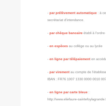
-
par prélèvement automatique
: à ce
secrétariat d'intendance.
-
par chèque bancaire
établi à l'ord
-
en espèces
au collège ou au lycée
-
en ligne par télépaiement
en accéd
-
par virement
au compte de l'établi
IBAN : FR76 1007 1330 0000 0010 0
-
en ligne par carte bleue
:
http://www.eliefaure-saintefoylagrand