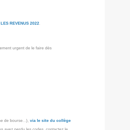
R LES REVENUS 2022
.
ement urgent de le faire dès
e de bourse...),
via le site du collège
ous avez perdu les codes, contactez le