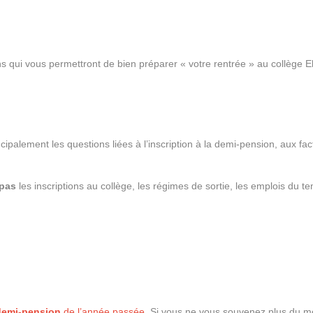
ns qui vous permettront de bien préparer « votre rentrée » au collège E
cipalement les questions liées à l’inscription à la demi-pension, aux f
 pas
les inscriptions au collège, les régimes de sortie, les emplois du t
 demi-pension
de l’année passée
. Si vous ne vous souvenez plus du mo