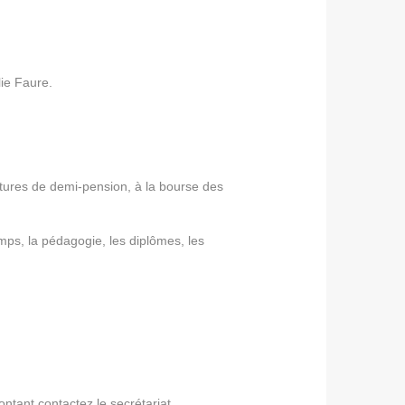
lie Faure.
actures de demi-pension, à la bourse des
emps, la pédagogie, les diplômes, les
ntant contactez le secrétariat