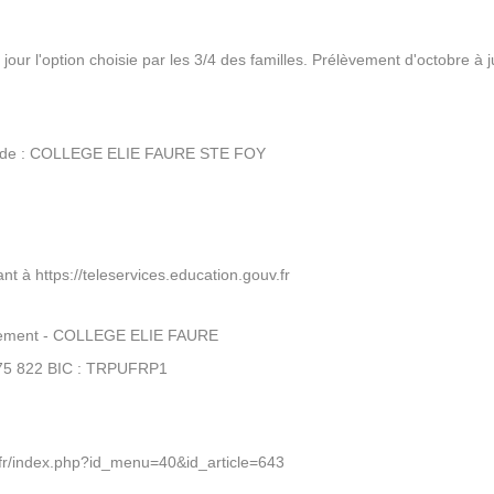
 jour l'option choisie par les 3/4 des familles. Prélèvement d'octobre à j
re de : COLLEGE ELIE FAURE STE FOY
ant à
https://teleservices.education.gouv.fr
ssement - COLLEGE ELIE FAURE
075 822 BIC : TRPUFRP1
e.fr/index.php?id_menu=40&id_article=643