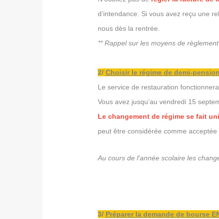
d’intendance. Si vous avez reçu une rela
nous dès la rentrée.
** Rappel sur les moyens de règlemen
2/
Choisir le régime de demi-pensio
Le service de restauration fonctionnera
Vous avez jusqu’au vendredi 15 septe
Le changement de régime se fait u
peut être considérée comme acceptée e
Au cours de l'année scolaire les change
3/
Préparer la demande de bourse E