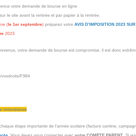
rence votre demande de bourse en ligne.
ur le site avant la rentrée et par papier à la rentrée.
ne (
le 1er septembre
)
préparez votre
AVIS D’IMPOSITION 2023 SU
re
2023
.
 revenus, votre demande de bourse est compromise, il est donc extrêm
rs/vosdroits/F984
ce intendance
chaque étape importante de l'année scolaire (facture cantine, campagn
note
. Vous devez vous connecter avec
votre COMPTE PARENT
. Si v