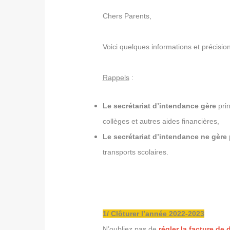
Chers Parents,
Voici quelques informations et précisio
Rappels
:
Le secrétariat d’intendance gère
prin
collèges et autres aides financières,
Le secrétariat d’intendance ne gère
transports scolaires.
1/
Clôturer l’année 2022-2023
N’oubliez pas de
régler la facture de