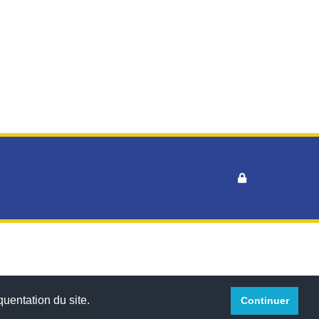
™
quentation du site.
Continuer