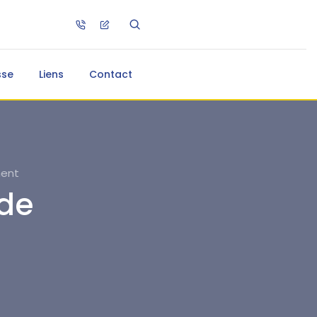
sse
Liens
Contact
ment
de