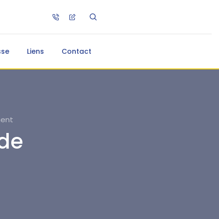
sse
Liens
Contact
ment
de