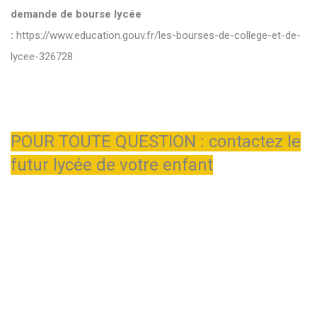
demande de bourse lycée
:
https://www.education.gouv.fr/les-bourses-de-college-et-de-
lycee-326728
POUR TOUTE QUESTION : contactez le
futur lycée de votre enfant