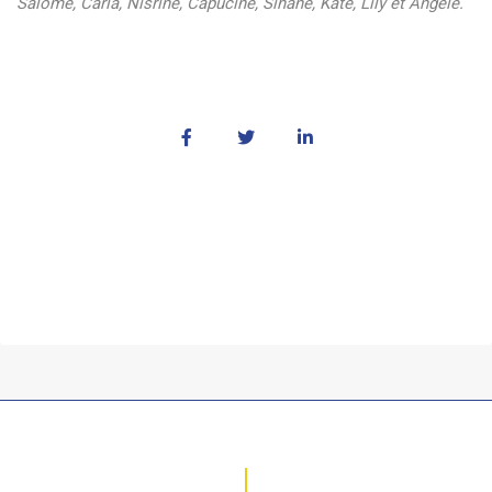
Salomé, Carla, Nisrine, Capucine, Sihane, Kate, Lily et Angèle.