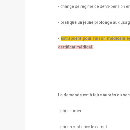
- change de régime de demi-pension en 
-
pratique un jeûne prolongé aux usag
-
est absent pour raison médicale ég
certificat médical.
La demande est à faire auprès du secr
- par courrier
- par un mot dans le carnet