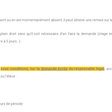
sement ou en est momentanément absent, il peut obtenir une remise sur le
lein droit sans qu’il soit nécessaire d’en faire la demande (stage en
e à 5 jours…).
s
sous conditions, sur la
demande écrite
du responsable légal
, ac
ù l'élève :
urs de période.