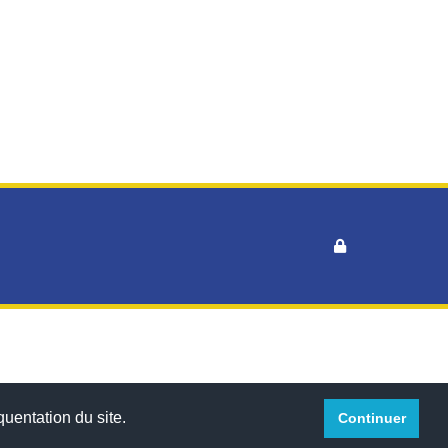
™
quentation du site.
Continuer