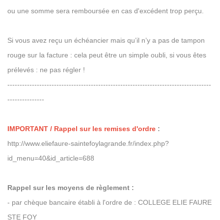
ou une somme sera remboursée en cas d'excédent trop perçu.
Si vous avez reçu un échéancier mais qu’il n’y a pas de tampon
rouge sur la facture : cela peut être un simple oubli, si vous êtes
prélevés : ne pas régler !
-----------------------------------------------------------------------------------
---------------
IMPORTANT / Rappel sur les remises d'ordre
:
http://www.eliefaure-saintefoylagrande.fr/index.php?
id_menu=40&id_article=688
Rappel sur les moyens de règlement :
- par chèque bancaire établi à l'ordre de : COLLEGE ELIE FAURE
STE FOY