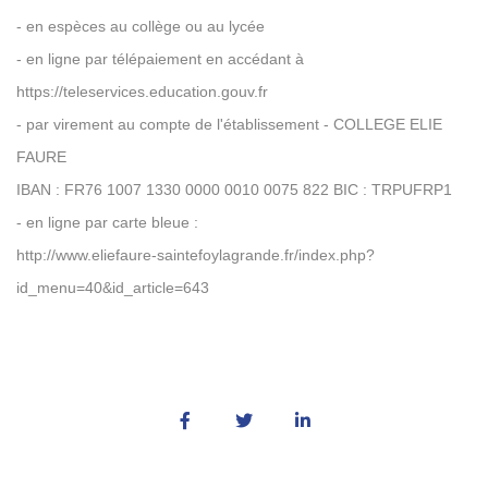
- en espèces au collège ou au lycée
- en ligne par télépaiement en accédant à
https://teleservices.education.gouv.fr
- par virement au compte de l'établissement - COLLEGE ELIE
FAURE
IBAN : FR76 1007 1330 0000 0010 0075 822 BIC : TRPUFRP1
- en ligne par carte bleue :
http://www.eliefaure-saintefoylagrande.fr/index.php?
id_menu=40&id_article=643