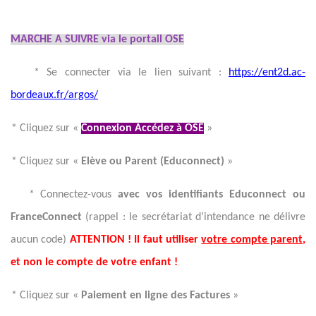
MARCHE A SUIVRE via le portail OSE
-
* Se connecter via le lien suivant :
https://ent2d.ac-
bordeaux.fr/argos/
 * Cliquez sur «
Connexion Accédez à OSE
»
 * Cliquez sur «
Elève ou Parent (Educonnect)
»
- * Connectez-vous
avec vos identifiants Educonnect ou
FranceConnect
(rappel : le secrétariat d’intendance ne délivre
aucun code)
ATTENTION ! Il faut utiliser
votre compte parent
,
et non le compte de votre enfant !
 * Cliquez sur «
Paiement en ligne des Factures
»