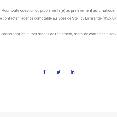
Pour toute question ou problème lié(e) au prélèvement automatique
,
e contacter l'agence comptable au lycée de Ste Foy La Grande (05.57.4
 concernant les autres modes de règlement, merci de contacter le servi